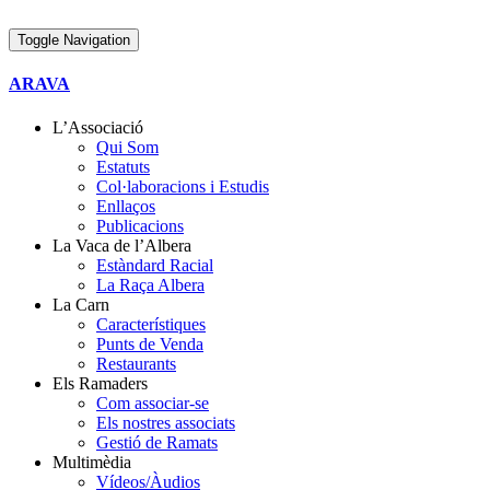
Toggle Navigation
ARAVA
L’Associació
Qui Som
Estatuts
Col·laboracions i Estudis
Enllaços
Publicacions
La Vaca de l’Albera
Estàndard Racial
La Raça Albera
La Carn
Característiques
Punts de Venda
Restaurants
Els Ramaders
Com associar-se
Els nostres associats
Gestió de Ramats
Multimèdia
Vídeos/Àudios